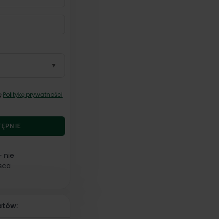
▼
ę
Politykę prywatności
hnik
TĘPNIE
– nie
jsca
e do Technika
atów: