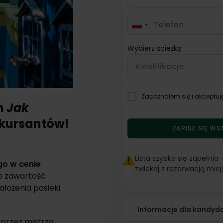
P
o
Wybierz ścieżkę
l
a
Kwalifikacje
n
d
Zapoznałem się i akceptuj
+
ch
Jak
ROL.03, ROL.09 - Tec
4
 kursantów!
Pszczelarstwa
8
ZAPISZ SIĘ WS
ROL.03 - Pszczelarz
Lista szybko się zapełnia 
o w cenie
zwlekaj z rezerwacją mie
ROL.09 - Uzupełnieni
go zawartość
Pszczelarza
ałożenia pasieki
Informacje dla kandyd
przez mistrza