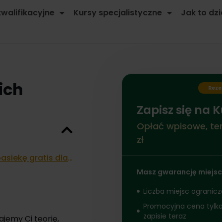
kwalifikacyjne
Kursy specjalistyczne
Jak to dzi
ich
Reze
Zapisz się na K
Opłać wpisowe, ter
zł
Kurs on-line od Pasieki Smakulskich Jak założyć pasiekę gratis dla naszych kursantów!
Masz gwarancję miejsc
Liczba miejsc ogranic
Promocyjna cena tylko
zapisie teraz
ajemy Ci teorię,