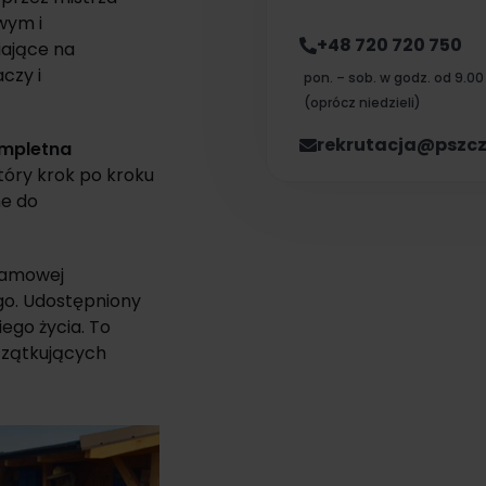
wym i
+48 720 720 750
iające na
czy i
pon. – sob. w godz. od 9.00
(oprócz niedzieli)
rekrutacja@pszcz
mpletna
tóry krok po kroku
ne do
ramowej
o. Udostępniony
iego życia. To
czątkujących