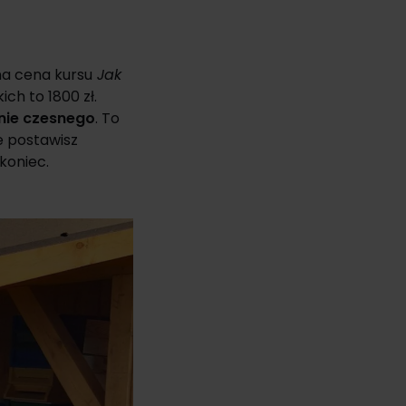
a cena kursu
Jak
ich to 1800 zł.
nie czesnego
. To
e postawisz
koniec.