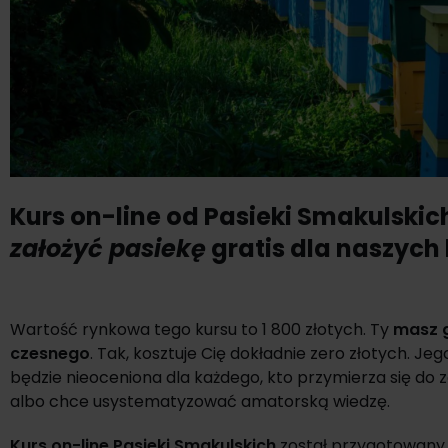
Kurs on-line od Pasieki Smakulski
założyć pasiekę
gratis dla naszych
Wartość rynkowa tego kursu to 1 800 złotych. Ty
masz g
czesnego
. Tak, kosztuje Cię dokładnie zero złotych. Je
będzie nieoceniona dla każdego, kto przymierza się do z
albo chce usystematyzować amatorską wiedzę.
Kurs on-line Pasieki Smakulskich
został przygotowany 