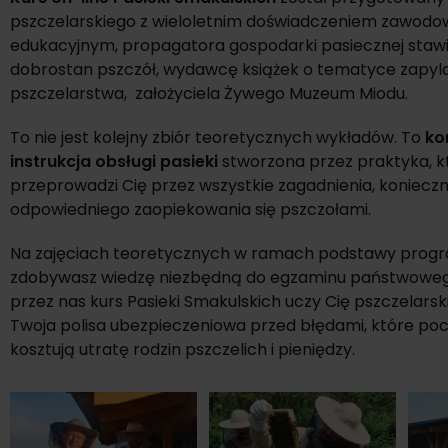
pszczelarskiego z wieloletnim doświadczeniem zawodo
edukacyjnym, propagatora gospodarki pasiecznej staw
dobrostan pszczół, wydawcę książek o tematyce zapyla
pszczelarstwa, założyciela Żywego Muzeum Miodu.
To nie jest kolejny zbiór teoretycznych wykładów. To
ko
instrukcja obsługi pasieki
stworzona przez praktyka, k
przeprowadzi Cię przez wszystkie zagadnienia, koniecz
odpowiedniego zaopiekowania się pszczołami.
Na zajęciach teoretycznych w ramach podstawy prog
zdobywasz wiedzę niezbędną do egzaminu państwoweg
przez nas kurs Pasieki Smakulskich uczy Cię pszczelarsk
Twoja polisa ubezpieczeniowa przed błędami, które po
kosztują utratę rodzin pszczelich i pieniędzy.