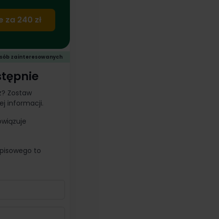
e za 240 zł
 osób zainteresowanych
stępnie
z? Zostaw
j informacji.
owiązuje
pisowego to