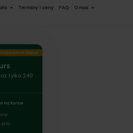
ała
Terminy i ceny
FAQ
O nas
rwujesz pewne miejsce
urs
az tylko 240
a na kursie
zona
 przy