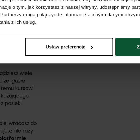
ormacje o tym, jak korzystasz z naszej witryny, udostępniamy p
Partnerzy mogą połączyć te informacje z innymi danymi otrzym
nia z ich usług.
ieć trudności,
kursu prowadzący
błędów i
a, który setkom
Ustaw preferencje
Z
zelarstwie.
ajdziesz wiele
e, że
gdzie
i temu kursowi
zekazującego
z pasieki.
ie, wracasz do
esz i ile razy
platformie