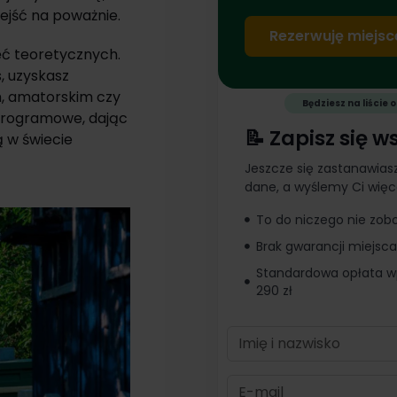
ejść na poważnie.
Rezerwuję miejsc
ęć teoretycznych.
, uzyskasz
, amatorskim czy
Będziesz na liście
rogramowe, dając
📝 Zapisz się w
ą w świecie
Jeszcze się zastanawias
dane, a wyślemy Ci więce
To do niczego nie zob
Brak gwarancji miejsca
Standardowa opłata w
290 zł