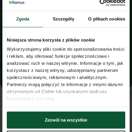
Zapisz się na Kurs
Opłać wpisowe, teraz tylko 240 zł
Zgoda
Szczegóły
O plikach cookies
Masz gwarancję miejsca na kursie
Niniejsza strona korzysta z plików cookie
Liczba miejsc ograniczona
Wykorzystujemy pliki cookie do spersonalizowania treści
Promocyjna cena tylko przy
zapisie teraz
i reklam, aby oferować funkcje społecznościowe i
analizować ruch w naszej witrynie. Informacje o tym, jak
korzystasz z naszej witryny, udostępniamy partnerom
Rezerwuję miejsce za 240 zł
społecznościowym, reklamowym i analitycznym.
Partnerzy mogą połączyć te informacje z innymi danymi
otrzymanymi od Ciebie lub uzyskanymi podczas
Będziesz na liście osób zainteresowanych
korzystania z ich usług.
📝 Zapisz się wstępnie
Jeszcze się zastanawiasz? Zostaw
dane, a wyślemy Ci więcej informacji.
Zezwól na wszystkie
To do niczego nie zobowiązuje