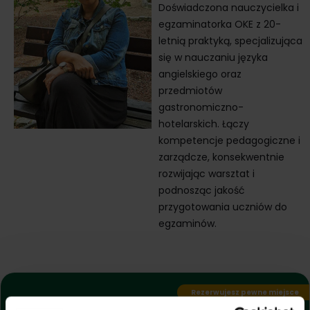
Doświadczona nauczycielka i
egzaminatorka OKE z 20-
letnią praktyką, specjalizująca
się w nauczaniu języka
angielskiego oraz
przedmiotów
gastronomiczno-
hotelarskich. Łączy
kompetencje pedagogiczne i
zarządcze, konsekwentnie
rozwijając warsztat i
podnosząc jakość
przygotowania uczniów do
egzaminów.
Rezerwujesz pewne miejsce