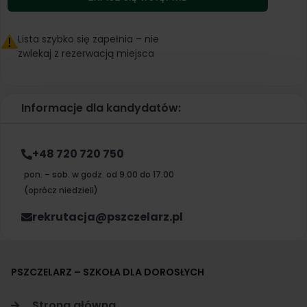
ROL.03 - Pszczelarz
ROL.09 - Uzupełnienie do Technika
Lista szybko się zapełnia – nie
Pszczelarza
zwlekaj z rezerwacją miejsca
Informacje dla kandydatów:
+48 720 720 750
pon. – sob. w godz. od 9.00 do 17.00
(oprócz niedzieli)
rekrutacja@pszczelarz.pl
PSZCZELARZ – SZKOŁA DLA DOROSŁYCH
Strona główna