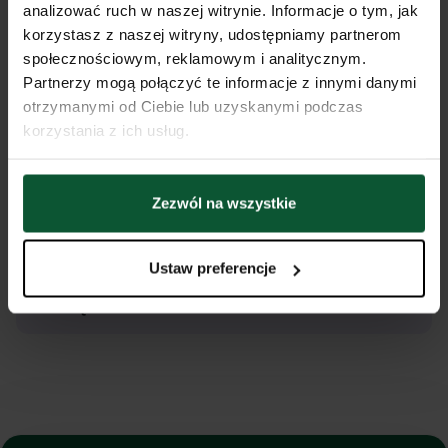
analizować ruch w naszej witrynie. Informacje o tym, jak
Czy egzamin jest płatny?
korzystasz z naszej witryny, udostępniamy partnerom
społecznościowym, reklamowym i analitycznym.
Partnerzy mogą połączyć te informacje z innymi danymi
Czy egzaminy są trudne?
otrzymanymi od Ciebie lub uzyskanymi podczas
korzystania z ich usług.
Jakie uprawnienia daje zdanie
egzaminu?
Zezwól na wszystkie
Czy na certyfikacie lub dyplomie
Ustaw preferencje
jest informacja, że kurs odbywał
się online?