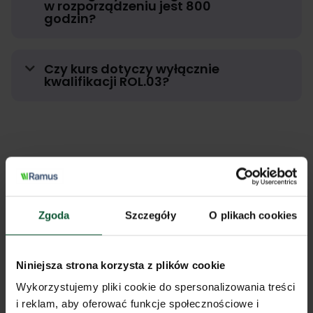
w rozporządzeniu jest 800
godzin?
Czy kurs dotyczy wyłącznie
kwalifikacji ROL.03?
EGZAMINY ZAWODOWE
Jak wygląda egzamin i kiedy jest
Zgoda
Szczegóły
O plikach cookies
przeprowadzany?
Egzamin składa się z części teoretycznej i praktycznej.
Niniejsza strona korzysta z plików cookie
Najbliższy
dla kwalifikacji ROL.03
odbędzie się w czerwcu
Wykorzystujemy pliki cookie do spersonalizowania treści
2027 roku.
i reklam, aby oferować funkcje społecznościowe i