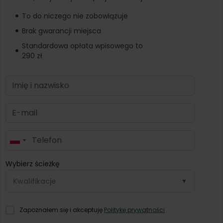
To do niczego nie zobowiązuje
Brak gwarancji miejsca
Standardowa opłata wpisowego to
290 zł
P
o
Wybierz ścieżkę
l
a
Kwalifikacje
▼
n
d
Zapoznałem się i akceptuję
Politykę prywatności
+