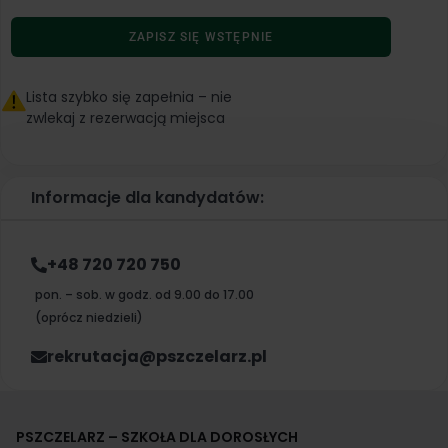
ROL.03, ROL.09 - Technik Pszczelarstwa
4
ZAPISZ SIĘ WSTĘPNIE
8
ROL.03 - Pszczelarz
ROL.09 - Uzupełnienie do Technika
Lista szybko się zapełnia – nie
Pszczelarza
zwlekaj z rezerwacją miejsca
Informacje dla kandydatów:
+48 720 720 750
pon. – sob. w godz. od 9.00 do 17.00
(oprócz niedzieli)
rekrutacja@pszczelarz.pl
PSZCZELARZ – SZKOŁA DLA DOROSŁYCH